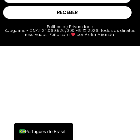
RECEBER
Política de Privacidade
Boogarins - CNPJ: 24.069.520/0001-19 © 2026. Todos os direitos
reservados. Feito com
por Victor Miranda.
Español
Français
English
Português do Brasil