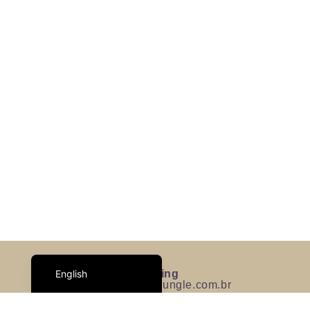
Español
Français
Português do Brasil
English
Booking
contato@urbanjungle.com.br