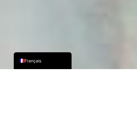
Español
English
Português do Brasil
Français